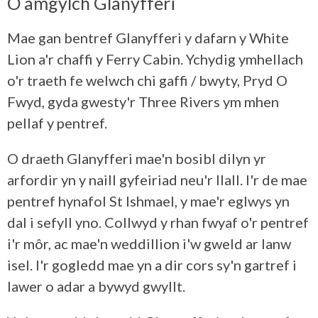
O amgylch Glanyfferi
Mae gan bentref Glanyfferi y dafarn y White
Lion a'r chaffi y Ferry Cabin. Ychydig ymhellach
o'r traeth fe welwch chi gaffi / bwyty, Pryd O
Fwyd, gyda gwesty'r Three Rivers ym mhen
pellaf y pentref.
O draeth Glanyfferi mae'n bosibl dilyn yr
arfordir yn y naill gyfeiriad neu'r llall. I'r de mae
pentref hynafol St Ishmael, y mae'r eglwys yn
dal i sefyll yno. Collwyd y rhan fwyaf o'r pentref
i'r môr, ac mae'n weddillion i'w gweld ar lanw
isel. I'r gogledd mae yn a dir cors sy'n gartref i
lawer o adar a bywyd gwyllt.