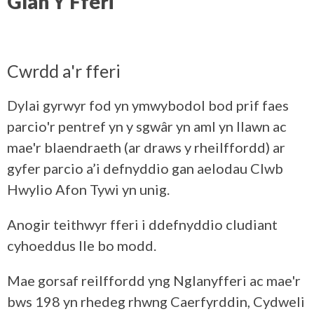
Glan Y Fferi
Cwrdd a'r fferi
Dylai gyrwyr fod yn ymwybodol bod prif faes
parcio'r pentref yn y sgwâr yn aml yn llawn ac
mae'r blaendraeth (ar draws y rheilffordd) ar
gyfer parcio a’i defnyddio gan aelodau Clwb
Hwylio Afon Tywi yn unig.
Anogir teithwyr fferi i ddefnyddio cludiant
cyhoeddus lle bo modd.
Mae gorsaf reilffordd yng Nglanyfferi ac mae'r
bws 198 yn rhedeg rhwng Caerfyrddin, Cydweli