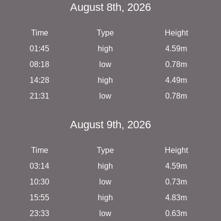
August 8th, 2026
Time
Type
Height
01:45
high
4.59m
08:18
low
0.78m
14:28
high
4.49m
21:31
low
0.78m
August 9th, 2026
Time
Type
Height
03:14
high
4.59m
10:30
low
0.73m
15:55
high
4.83m
23:33
low
0.63m