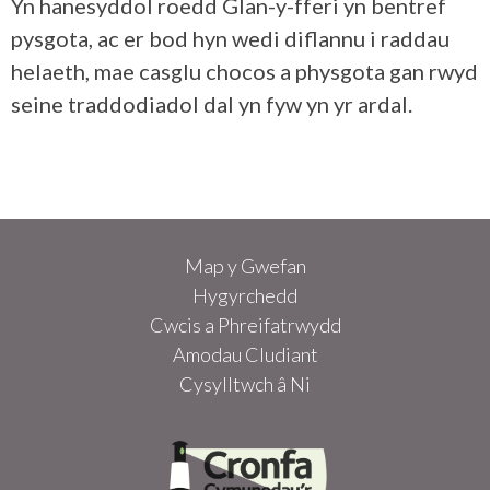
Yn hanesyddol roedd Glan-y-fferi yn bentref
pysgota, ac er bod hyn wedi diflannu i raddau
helaeth, mae casglu chocos a physgota gan rwyd
seine traddodiadol dal yn fyw yn yr ardal.
Map y Gwefan
Hygyrchedd
Cwcis a Phreifatrwydd
Amodau Cludiant
Cysylltwch â Ni